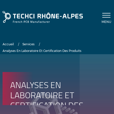
Aller au contenu principal
MENU
Fil d'Ariane
Accueil
Services
Analyses En Laboratoire Et Certification Des Produits
ANALYSES EN
LABORATOIRE ET
CERTIFICATION DES