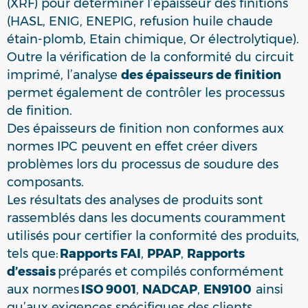
(XRF) pour déterminer l’épaisseur des finitions
(HASL, ENIG, ENEPIG, refusion huile chaude
étain-plomb, Etain chimique, Or électrolytique).
Outre la vérification de la conformité du circuit
imprimé, l’analyse
des épaisseurs de finition
permet également de contrôler les processus
de finition.
Des épaisseurs de finition non conformes aux
normes IPC peuvent en effet créer divers
problèmes lors du processus de soudure des
composants.
Les résultats des analyses de produits sont
rassemblés dans les documents couramment
utilisés pour certifier la conformité des produits,
tels que:
Rapports FAI
,
PPAP
,
Rapports
d’essais
préparés et compilés conformément
aux normes
ISO 9001
,
NADCAP
,
EN9100
ainsi
qu’aux exigences spécifiques des clients.